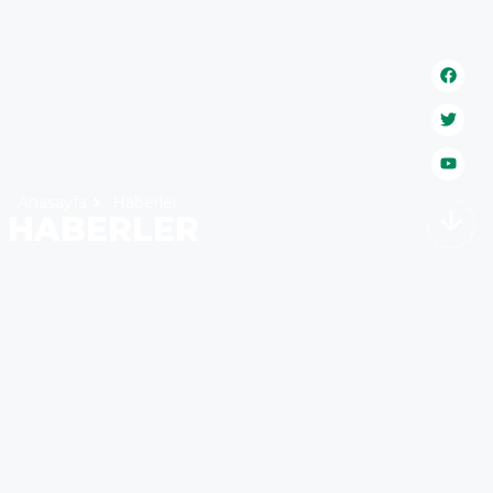
Anasayfa
Haberler
bizi keşfet . bizi keşfet . bizi keşfet . bizi keşfet .
HABERLER
HABERLER