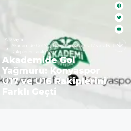
Anasayfa
bizi keşfet . bizi keşfet . bizi keşfet . bizi keşfet .
Akademide Gol Yağmuru: Konyaspor U17 ve U16
Rakiplerini Farklı Geçti
Akademide Gol
Yağmuru: Konyaspor
U17 ve U16 Rakiplerini
Farklı Geçti